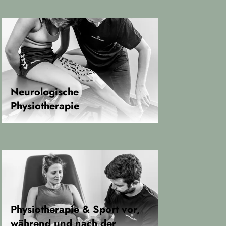
Neurologische
Physiotherapie
Physiotherapie & Sport vor,
während und nach der