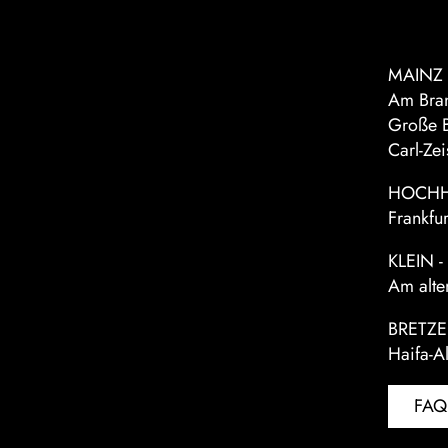
MAINZ
Am Bran
Große B
Carl-Ze
HOCHH
Frankfu
KLEIN 
Am alte
BRETZ
Haifa-A
FAQ