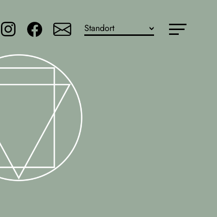
Standort
Mainz - Am Brand
Mainz - Bleiche
Hochheim
Klein-Winternheim
Bretzenheim