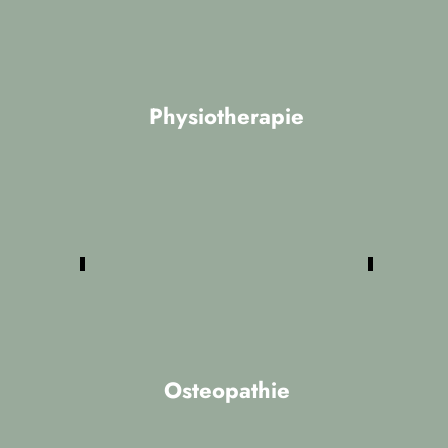
Physiotherapie
Unsere Physiotherapie umfasst alle
bekannten aktiven Therapieformen wie
Manuelle Therapie (MT), Manuelle
Lymhdrainage (MLD), Traningstherapie
(KGG), und Neurologie (PNF, Vojta)
sowie passive Leistungen wie
Elektrotherapie, Wärme- und
Kältetherapie.
Osteopathie
Die Osteopathie hat ihre Wurzeln in