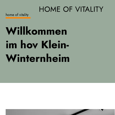
home of vitality
Willkommen
im hov Klein-
Winternheim