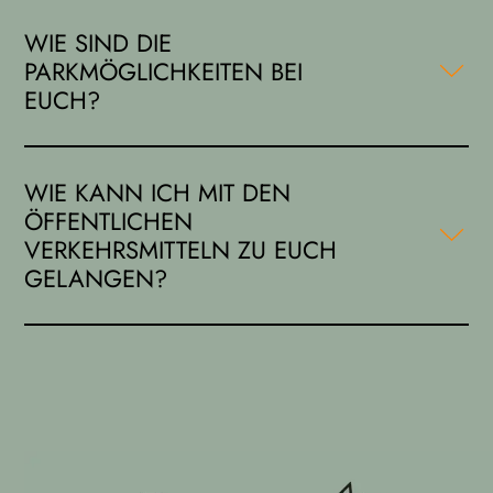
WIE SIND DIE
PARKMÖGLICHKEITEN BEI
EUCH?
Der Parkplatz auf dem Bahnhofplatz ist öffentlich nutzbar.
WIE KANN ICH MIT DEN
ÖFFENTLICHEN
VERKEHRSMITTELN ZU EUCH
GELANGEN?
Da die Praxis an den Bahnhof in Klein-Winternheim
angrenzt, kommst du mit der Linie RB31 stündlich direkt vor
die Praxis. Mit der Buslinie 54 aus Mainz kannst du ebenso
im Halbstundentakt zur Praxis gelangen.