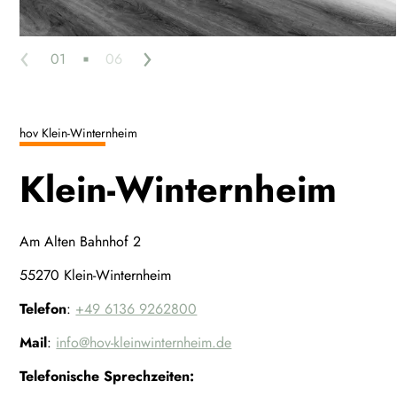
‹
›
01
06
hov Klein-Winternheim
Klein-Winternheim
Am Alten Bahnhof 2
55270 Klein-Winternheim
Telefon
:
+49 6136 9262800
Mail
:
info@hov-kleinwinternheim.de
Telefonische Sprechzeiten: