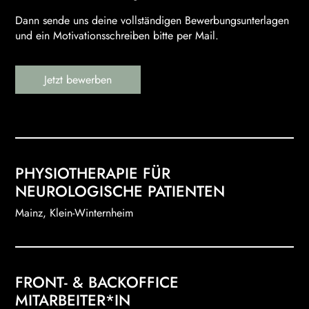
Dann sende uns deine vollständigen Bewerbungsunterlagen
und ein Motivationsschreiben bitte per Mail.
Jetzt bewerben
PHYSIOTHERAPIE FÜR
NEUROLOGISCHE PATIENTEN
Mainz, Klein-Winternheim
Du suchst nach einem Job, bei dem dich täglich neue,
spannende Herausforderungen erwarten und die
FRONT- & BACKOFFICE
Möglichkeit besteht, sich ständig weiterzuentwickeln? Bei
einer Praxis, wo dich ein großartiges Team erwartet?
MITARBEITER*IN