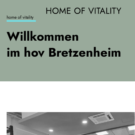
home of vitality
Willkommen
im hov Bretzenheim