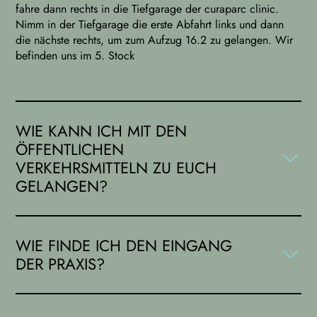
fahre dann rechts in die Tiefgarage der curaparc clinic.
Nimm in der Tiefgarage die erste Abfahrt links und dann
die nächste rechts, um zum Aufzug 16.2 zu gelangen. Wir
befinden uns im 5. Stock
WIE KANN ICH MIT DEN
ÖFFENTLICHEN
VERKEHRSMITTELN ZU EUCH
GELANGEN?
Mit der
Linie 51 Richtung Lerchenberg
gelangst du an
die Wilhelm-Quetsch-Straße in Bretzenheim. Von hier auf
WIE FINDE ICH DEN EINGANG
sind es ca.10min zu Fuß zu uns in die Praxis in die Haifa-
DER PRAXIS?
Allee 16.
Den Eingang findest du in der Haifa-Allee 16b. Wenn du
von dem Parkplatz des Gutenberg Centers kommst, ist zu