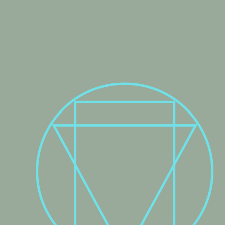
deiner rechten Seite die Bäckerei Wasgau. Wenn du nach
oben schaust, siehst du am 5. Stockwerk unser Logo. Folge
der Beschreibung in unserer Willkommensmail.