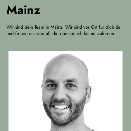
Mainz
Wir sind dein Team in Mainz. Wir sind vor Ort für dich da
und freuen uns darauf, dich persönlich kennenzulernen.