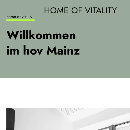
home of vitality
Willkommen
im hov Mainz