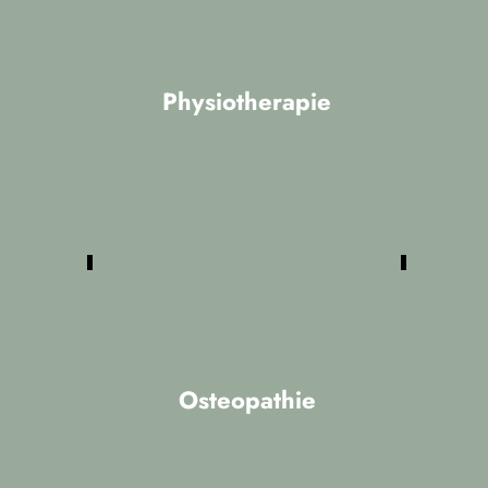
Physiotherapie
Unsere Physiotherapie umfasst alle
bekannten aktiven Therapieformen wie
Manuelle Therapie (MT), Manuelle
Lymhdrainage (MLD), Traningstherapie
(KGG), und Neurologie (PNF, Vojta)
sowie passive Leistungen wie
Elektrotherapie, Wärme- und
Kältetherapie.
Osteopathie
Die Osteopathie hat ihre Wurzeln in
Amerika und ist dort eine anerkannte