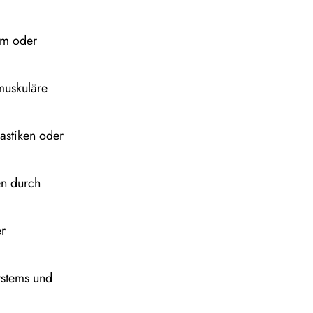
om oder
muskuläre
astiken oder
en durch
er
ystems und