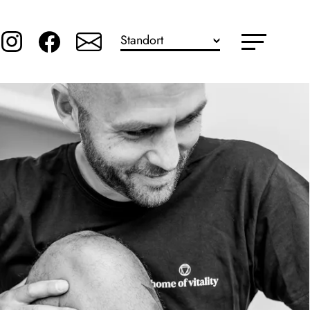
Standort
Mainz - Am Brand
Mainz - Bleiche
Hochheim
Klein-Winternheim
Bretzenheim