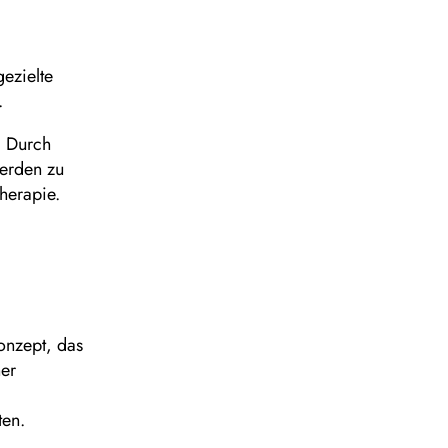
ezielte
.
. Durch
werden zu
herapie.
Konzept, das
ner
ten.