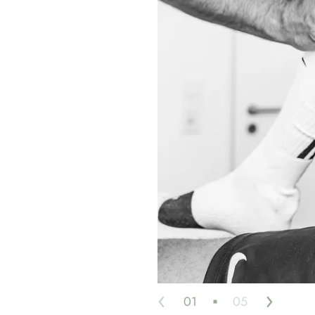
‹
›
01
05