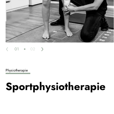
‹
›
01
02
Physiotherapie
Sportphysio­therapie