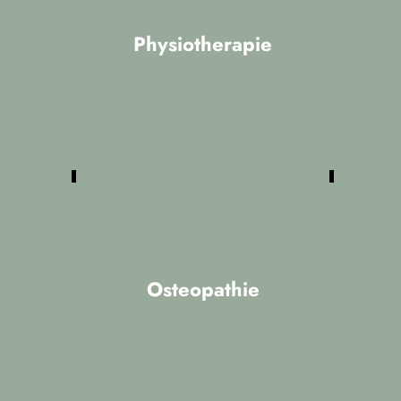
Physiotherapie
Unsere Physiotherapie umfasst alle
bekannten aktiven Therapieformen wie
Manuelle Therapie (MT), Manuelle
Lymhdrainage (MLD), Traningstherapie
(KGG), und Neurologie (PNF, Vojta)
sowie passive Leistungen wie
Elektrotherapie, Wärme- und
Kältetherapie.
Osteopathie
Die Osteopathie hat ihre Wurzeln in
Amerika und ist dort eine anerkannte
medizinische Disziplin. Mit den drei
Behandlungsschwerpunkten im