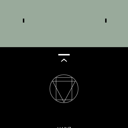
Krafttests durch, die wir anschließend
am Computer analysieren und
besprechen. Nach einer detaillierten
Auswertung entwickeln wir einen
individuellen Trainingsplan, der exakt
auf deine Ziele angepasst wird.