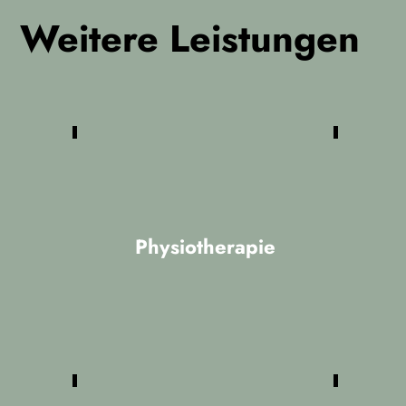
Weitere Leistungen
Physiotherapie
Unsere Physiotherapie umfasst alle
bekannten aktiven Therapieformen wie
Manuelle Therapie (MT), Manuelle
Lymhdrainage (MLD), Traningstherapie
(KGG), und Neurologie (PNF, Vojta)
sowie passive Leistungen wie