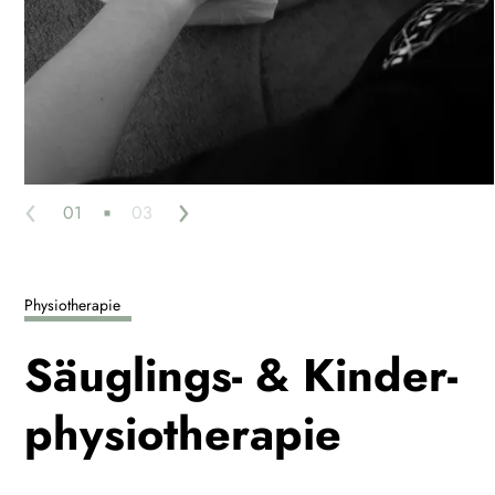
‹
›
01
03
Physiotherapie
Säuglings- & Kinder­
physiotherapie