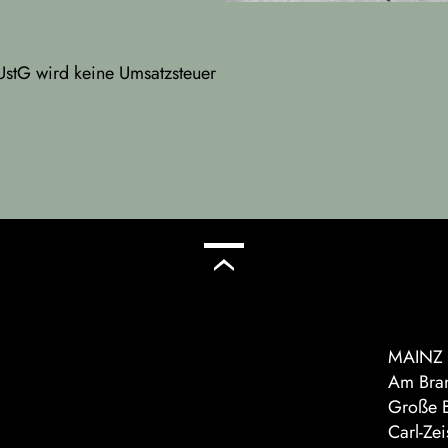
UstG wird keine Umsatzsteuer
MAINZ
Am Bran
Große B
Carl-Ze