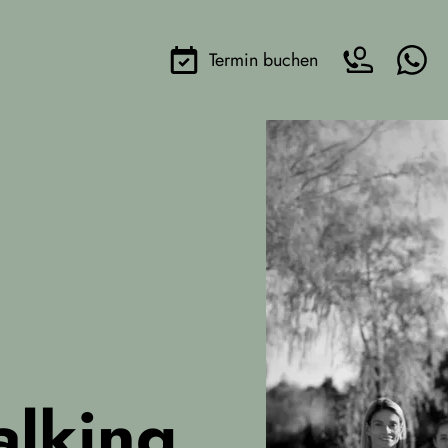
Termin buchen
alking