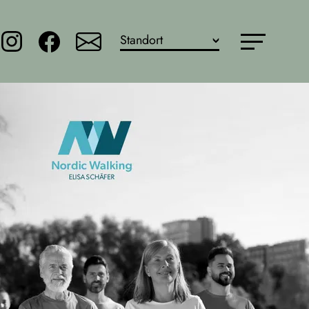
Standort
Mainz - Am Brand
Mainz - Bleiche
Hochheim
Klein-Winternheim
Bretzenheim