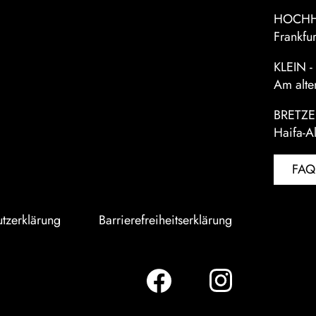
HOCHH
Frankfu
KLEIN 
Am alte
BRETZ
Haifa-A
FAQ
tzerklärung
Barrierefreiheitserklärung