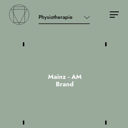
Physiotherapie
Osteopathie
Leistungsdiagnostik
Mainz - AM
Brand
Lorem Ipsum Test