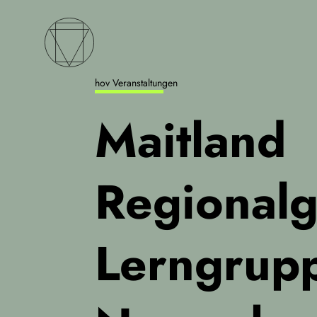
hov Veranstaltungen
Maitland
Regional­
Lern­grup