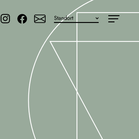
Standort
Mainz - Am Brand
Mainz - Bleiche
Hochheim
Klein-Winternheim
Bretzenheim