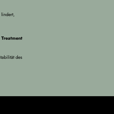
lindert,
e Treatment
abilität des