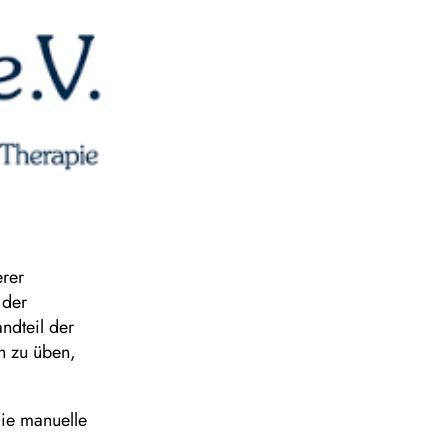
erer
der
andteil der
h zu üben,
die manuelle