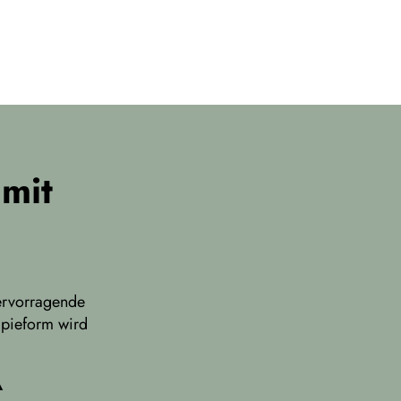
 mit
hervorragende
apieform wird
A