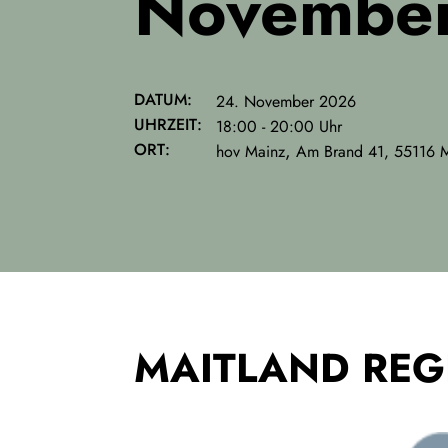
Novembe
DATUM:
24. November 2026
UHRZEIT:
18:00 - 20:00 Uhr
ORT:
,
hov Mainz
Am Brand 41, 55116 
MAITLAND RE