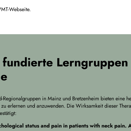
 DVMT-Webseite.
 fundierte Lerngruppen
ie
nd-Regionalgruppen in Mainz und Bretzenheim bieten eine 
h zu erlernen und anzuwenden. Die Wirksamkeit dieser Ther
stätigt:
hological status and pain in patients with neck pain. 