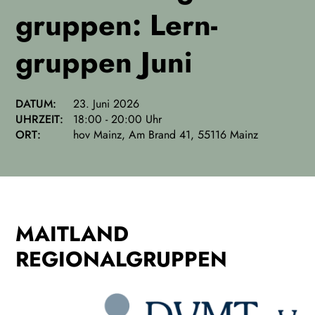
gruppen: Lern­
gruppen Juni
DATUM:
23. Juni 2026
UHRZEIT:
18:00 - 20:00 Uhr
ORT:
hov Mainz
,
Am Brand 41, 55116 Mainz
MAITLAND
REGIONALGRUPPEN